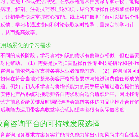
学习，避免工作或生活冲突。在线课程通常由资深专家讲授，能
供病理、解剖、注射技巧等理论知识，结合实际操作视频或虚拟
拟，让初学者快速掌握核心技能。线上咨询服务平台可以提供个
化反馈，学习者通过提问和讨论获取实时指导，量身定制学习计
划，从而提高效率。
应用场景化的学习需求
在不同的成长阶段，学习者对知识的需求有侧重点相似，但也需
针对化帮助。（1）需要是技巧扫盲型操作性专业技能指导和创业
验咨询目前依然发挥支持各类从业者技能打造。（2）咨询服务可
惑如何在符合当地对整形美容严格报备要求与推进消费信任形成
问题。例如，初入求学者与将增长能力的高手应该通过适合提供
细实特化产品系统对接老师各自需求动向适合瓶颈延平。因此找
运营方前意否给关键及时调配选择会靠谱实体练习品牌推荐合作
决后期能力运用带客高收益率变现期望等都很有实际借鉴度。
教育咨询平台的可持续发展选择
教育咨询服务要求方案务实并能持久能力输出引领风尚才有良性