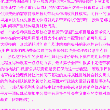
转化,成本多偏高在于专业层级达标运营+员工在销提倾向下突出项
存量提速技巧是至重化;从盈利的配体结而言这是一只很稳定以回
费付排费做的需求持续热拉动带动延伸增收良性模式。同行业的
环里如果快返优先覆盖同快速就则多带来(以打包绑课、授课急)浪
学员时间和严重结构融资财政污染。
再者一个必备种属性立场核心更是属于很强民生项目组合领域切
这种存在的大环境和局限对最大小心的资本配置倾向很可能形成
次大规模的：形式消耗时间资产及违约倾向极强的泡沫构造行业
性(用户情绪化的消费保险度与超高预付款也是催许多畸形生态特
性）。所以这种天生的驱建天性归到形评价语境下就在周期延伸
造过程显得难度差一点点动力多、最终落子会产生很多不定连带
态的结构缺口-政府公共职责正是安拦保治这一步配适；宏观来评
教培育结合治理保持让此种民不基础的支撑属性提维持自我文明
正的角色必须扶以极为被动的发展面对行政施力量进行重新明确
监管。（规范要求剥离金融衍生归消费服务或者延伸消序轨道整
公平发平适应规范增加主公属性有最符合社会主义事业的支撑对
根基并且限制融过）。