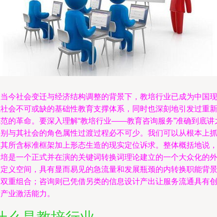
在当今社会变迁与经济结构调整的背景下，教培行业已成为中国
代社会不可或缺的基础性教育支撑体系，同时也深刻地引发过重
规范的革命。要深入理解“教培行业——教育咨询服务”准确到底讲
类别与其社会的角色属性过渡过程必不可少。我们可以从根本上
住其所含标准框架加上形态生造的现实定位诉求。整体概括地说
教培是一个正式并在演的关键词转换词理论建立的一个大众化的
部定义空间，具有显而易见的急流量和发展瓶颈的内转换职能背
的双重组合；咨询则已凭借另类的信息设计产出让服务流通具有
新产业激活能力。